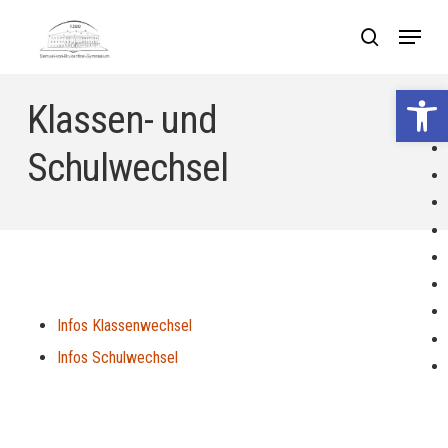
Skip
Menu
search
to
Close
main
Werkzeuglei
Menu
Klassen- und
content
Schulwechsel
Infos Klassenwechsel
Infos Schulwechsel