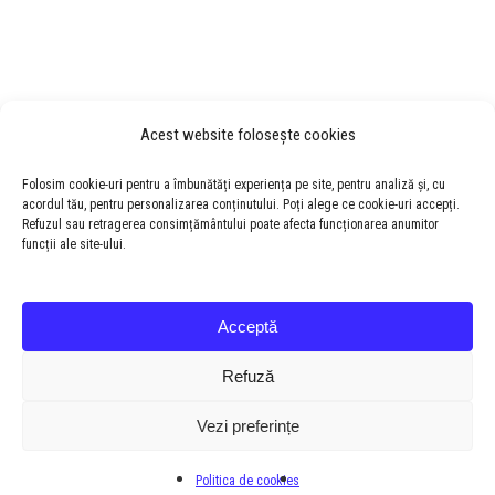
Acest website folosește cookies
Folosim cookie-uri pentru a îmbunătăți experiența pe site, pentru analiză și, cu
acordul tău, pentru personalizarea conținutului. Poți alege ce cookie-uri accepți.
Refuzul sau retragerea consimțământului poate afecta funcționarea anumitor
funcții ale site-ului.
Acceptă
Refuză
Vezi preferințe
© 2026 Colegiul National "Samuel von Brukenthal".
Politica de cookies