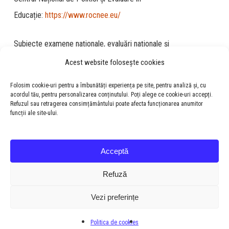
Educație:
https://www.rocnee.eu/
Subiecte examene naționale, evaluări naționale și
concursuri:
http://subiecte.edu.ro/
Acest website folosește cookies
Folosim cookie-uri pentru a îmbunătăți experiența pe site, pentru analiză și, cu
acordul tău, pentru personalizarea conținutului. Poți alege ce cookie-uri accepți.
Refuzul sau retragerea consimțământului poate afecta funcționarea anumitor
funcții ale site-ului.
Acceptă
Refuză
Vezi preferințe
© 2026 Colegiul National "Samuel von Brukenthal".
Politica de cookies