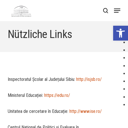
Skip
Menu
search
to
Close
main
Werkzeuglei
Menu
Nützliche Links
content
Inspectoratul Școlar al Județului Sibiu:
http://isjsb.ro/
Ministerul Educației:
https://edu.ro/
Unitatea de cercetare în Educație:
http://www.ise.ro/
Centrul Național de Politici și Evaluare în