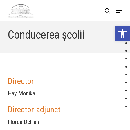
Skip
Menu
search
to
Close
main
Deschide bar
Menu
Conducerea școlii
content
Director
Hay Monika
Director adjunct
Florea Delilah