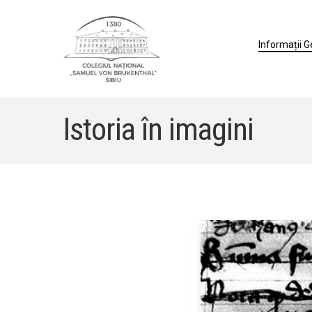
Skip
to
Informații 
main
content
Istoria în imagini