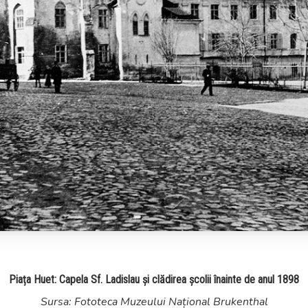
Piața Huet: Capela Sf. Ladislau și clădirea școlii înainte de anul 1898
Sursa: Fototeca Muzeului Național Brukenthal