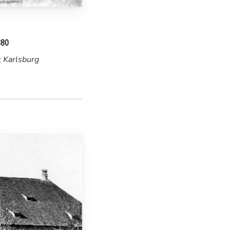
380
k Karlsburg