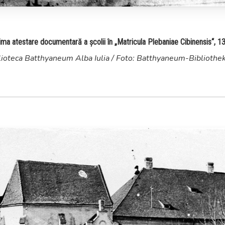
ima atestare documentară a școlii în „Matricula Plebaniae Cibinensis“, 1
lioteca Batthyaneum Alba Iulia / Foto: Batthyaneum-Bibliothe