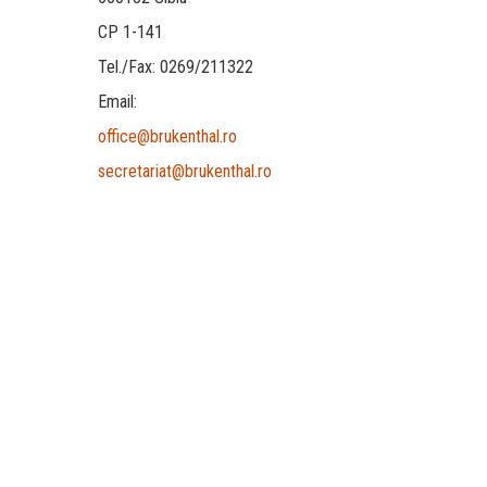
CP 1-141
Tel./Fax: 0269/211322
Email:
office@brukenthal.ro
secretariat@brukenthal.ro