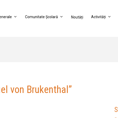
Generale
Comunitate Școlară
Activități
Noutăți
el von Brukenthal”
S