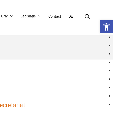
search
Orar
Legislație
Contact
DE
Deschide bar
ecretariat