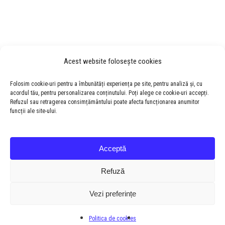
Acest website folosește cookies
Folosim cookie-uri pentru a îmbunătăți experiența pe site, pentru analiză și, cu
acordul tău, pentru personalizarea conținutului. Poți alege ce cookie-uri accepți.
Refuzul sau retragerea consimțământului poate afecta funcționarea anumitor
funcții ale site-ului.
Acceptă
Refuză
Vezi preferințe
© 2026 Colegiul National "Samuel von Brukenthal".
Politica de cookies