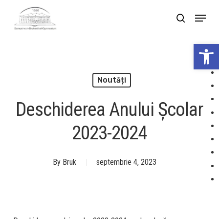
Skip
Menu
search
to
Close
main
Deschide bar
Menu
content
Noutăți
Deschiderea Anului Şcolar
2023-2024
By
Bruk
septembrie 4, 2023