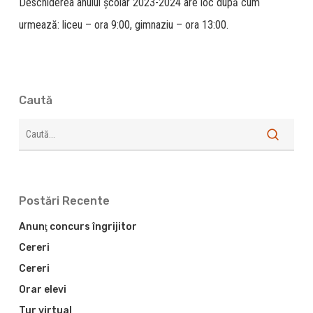
Deschiderea anului şcolar 2023-2024 are loc după cum
urmează: liceu – ora 9:00, gimnaziu – ora 13:00.
Caută
Search
Postări Recente
Anunţ concurs îngrijitor
Cereri
Cereri
Orar elevi
Tur virtual