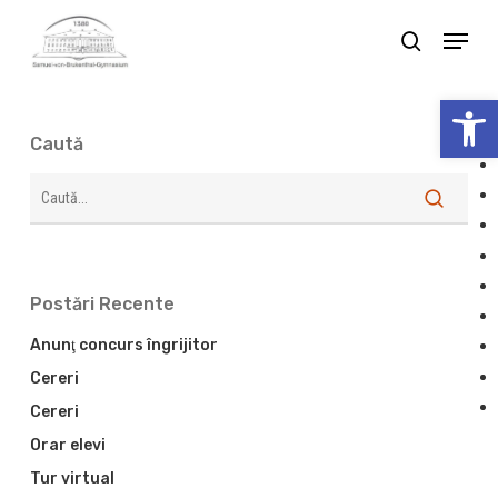
Skip
Menu
search
to
Close
main
Deschide bar
Menu
content
Caută
Search
Postări Recente
Anunţ concurs îngrijitor
Cereri
Cereri
Orar elevi
Tur virtual