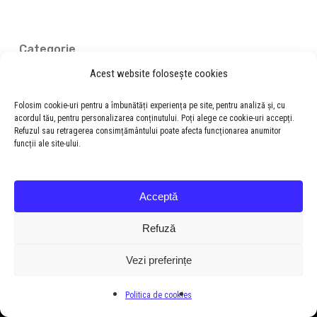
Categorie
Acest website folosește cookies
Noutăți
Folosim cookie-uri pentru a îmbunătăți experiența pe site, pentru analiză și, cu
acordul tău, pentru personalizarea conținutului. Poți alege ce cookie-uri accepți.
Refuzul sau retragerea consimțământului poate afecta funcționarea anumitor
funcții ale site-ului.
Acceptă
Refuză
Vezi preferințe
© 2026 Colegiul National "Samuel von Brukenthal".
Politica de cookies