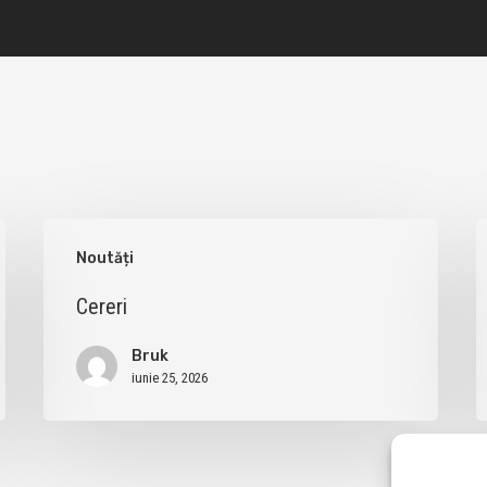
Cereri
C
Noutăți
Cereri
Bruk
iunie 25, 2026