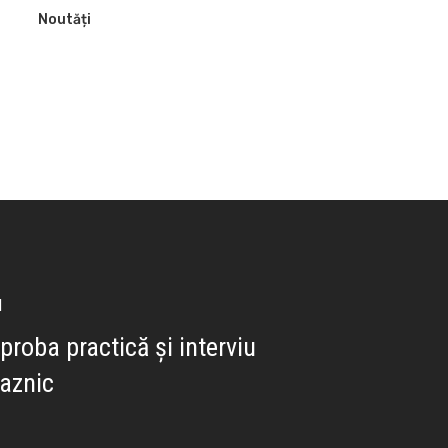
Noutăți
l
proba practică şi interviu
aznic