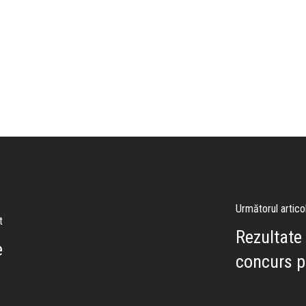
Următorul artico
t
Rezultate 
e
concurs p