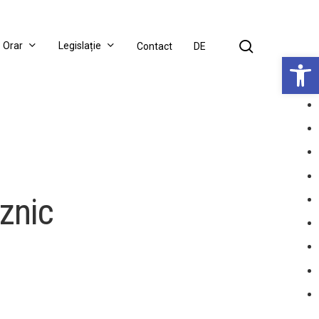
search
Orar
Legislație
Contact
DE
Deschide bar
znic