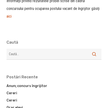
Informaţii privind rezultatele probei scrise din cadrul
concursului pentru ocuparea postului vacant de îngrijitor găsiţi
aici
Caută
Search
Postări Recente
Anunţ concurs îngrijitor
Cereri
Cereri
Orar elevi