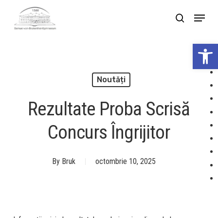
Skip
Menu
search
to
Close
main
Deschide bar
Menu
content
Noutăți
Rezultate Proba Scrisă
Concurs Îngrijitor
By
Bruk
octombrie 10, 2025